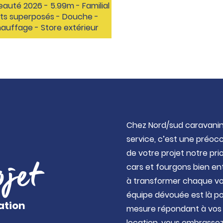
auté 2026 - 5.99m - Familial
Lits superposés - Douche -
auffage - Store extérieur
Chez Nord/sud caravaning
service, c’est une préoc
de votre projet notre pri
ojet
cars et fourgons bien ent
à transformer chaque vo
équipe dévouée est là pou
ation
mesure répondant à vos b
location, vous embrasse