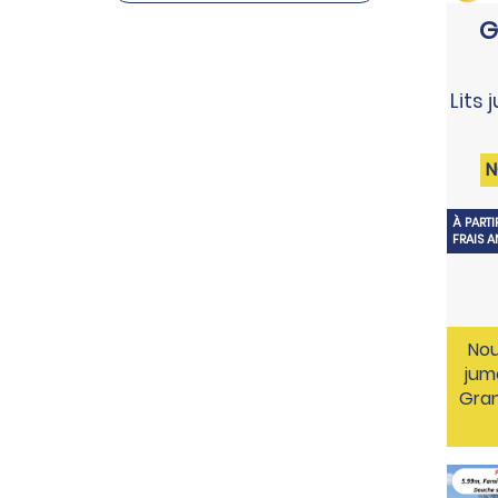
G
Lits 
N
À PARTI
FRAIS 
Nou
jum
Gran