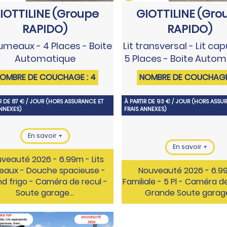
IOTTILINE (Groupe
GIOTTILINE (Gro
RAPIDO)
RAPIDO)
jumeaux - 4 Places - Boite
Lit transversal - Lit ca
Automatique
5 Places - Boite Auto
OMBRE DE COUCHAGE : 4
NOMBRE DE COUCHAGE 
R DE 87 € / JOUR (HORS ASSURANCE ET
À PARTIR DE 93 € / JOUR (HORS ASSU
ANNEXES)
FRAIS ANNEXES)
En savoir +
En savoir +
veauté 2026 - 6.99m - Lits
eaux - Douche spacieuse -
Nouveauté 2026 - 6.9
d frigo - Caméra de recul -
Familiale - 5 Pl - Caméra d
Soute garage…
Grande Soute garag