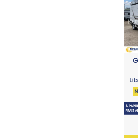
G
Li
N
À PART
FRAIS 