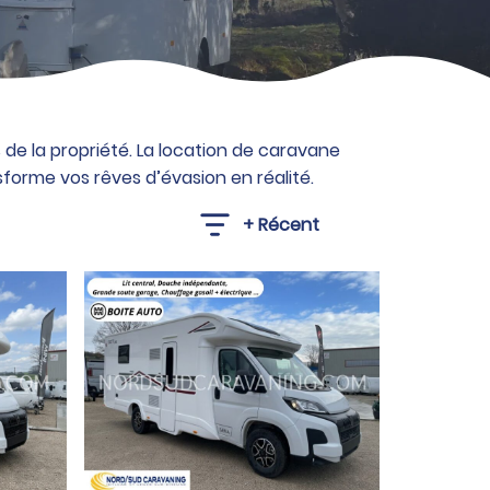
de la propriété. La location de caravane
sforme vos rêves d’évasion en réalité.
Trier- Location
Trier le contenu
Trier le contenu
+ Récent