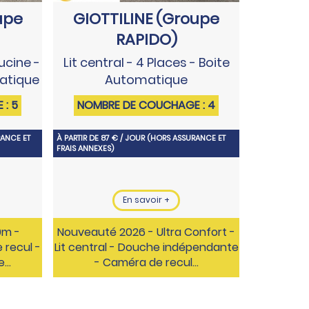
upe
GIOTTILINE (Groupe
RAPIDO)
pucine -
Lit central - 4 Places - Boite
matique
Automatique
: 5
NOMBRE DE COUCHAGE : 4
RANCE ET
À PARTIR DE 87 € / JOUR (HORS ASSURANCE ET
FRAIS ANNEXES)
En savoir +
9m -
Nouveauté 2026 - Ultra Confort -
e recul -
Lit central - Douche indépendante
e…
- Caméra de recul...