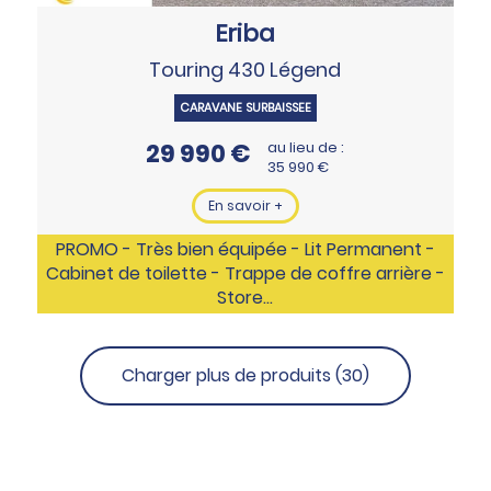
Eriba
Touring 430 Légend
CARAVANE SURBAISSEE
29 990 €
au lieu de :
35 990 €
En savoir +
PROMO - Très bien équipée - Lit Permanent -
Cabinet de toilette - Trappe de coffre arrière -
Store…
Charger plus de produits (30)