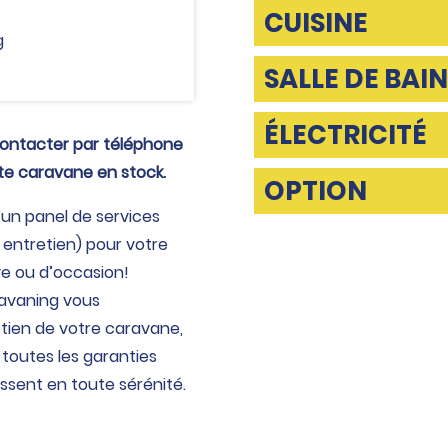
CUISINE
g
SALLE DE BAIN
ÉLECTRICITÉ
contacter par téléphone
tte caravane en stock.
OPTION
un panel de services
 entretien) pour votre
e ou d’occasion!
ravaning vous
etien de votre caravane,
toutes les garanties
ssent en toute sérénité.