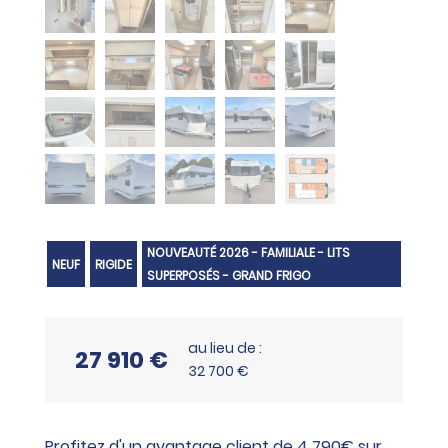
NOUVEAUTÉ 2026 - FAMILIALE - LITS
NEUF
RIGIDE
SUPERPOSÉS - GRAND FRIGO
au lieu de :
27 910 €
32 700 €
Profitez d'un avantage client de 4 790€ sur