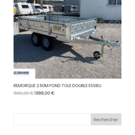
REMORQUE 2.50M FOND TOLE DOUBLE ESSIEU
Le
Le
1589,00
€
1389,00
€
prix
prix
initial
actuel
était :
est :
Rechercher
1589,00 €.
1389,00 €.