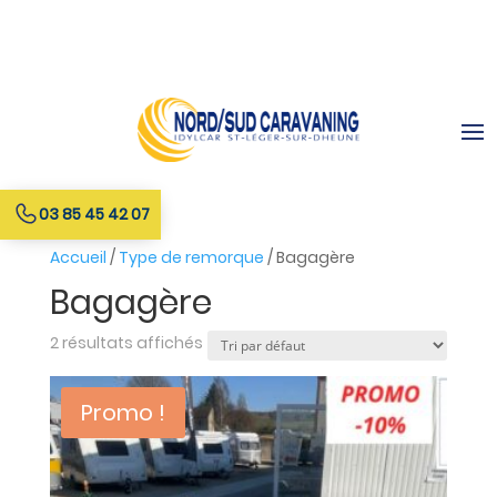
03 85 45 42 07
Accueil
/
Type de remorque
/ Bagagère
Bagagère
2 résultats affichés
Promo !